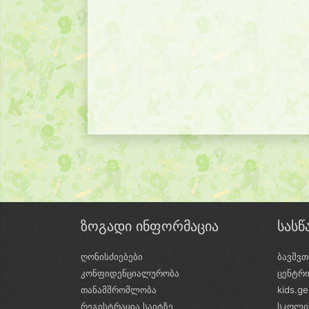
ზოგადი ინფორმაცია
სას
ღონისძიებები
ბავშვთ
კონფიდენციალურობა
ცენტრ
თანამშრომლობა
kids.g
რეგისტრაცია საიტზე
სკოლი