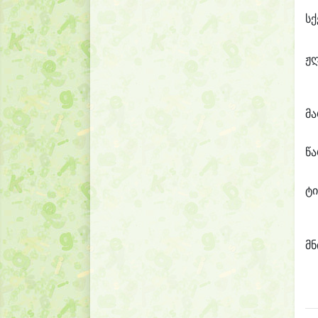
სქ
ჟ
მ
წ
ტი
მნ