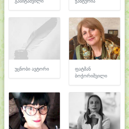
გასიტაშვილი
ჭანტურია
უცნობი ავტორი
ფატმან
ბოჭორიშვილი