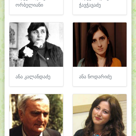
ორბელიანი
ჭავჭავაძე
ანა კალანდაძე
ანა ნოდარიძე