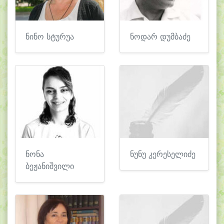
ნინო სტურუა
ნოდარ დუმბაძე
ნონა
ნუნუ კერესელიძე
ბეჟანიშვილი