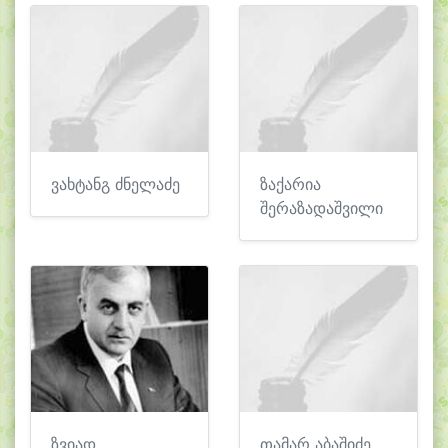
ვახტანგ ძნელაძე
ზაქარია
შერაზადაშვილი
ზვიად
თამარ აბაშიძე