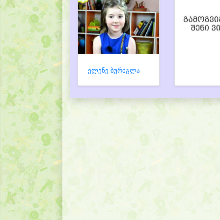
ელენე ბურძგლა