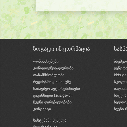
ზოგადი ინფორმაცია
სას
ღონისძიებები
ბავშვთ
კონფიდენციალურობა
ცენტრ
თანამშრომლობა
kids.g
რეგისტრაცია საიტზე
სკოლი
საბავშვო ავტორებისთვსი
ბაღის
ვაკანსიები kids.ge-ში
ხატვის
ჩვენი ღირებულებები
ხელოვ
კონტაქტი
ჩვენი 
სისტემაში შესვლა
რეგისტრაცია