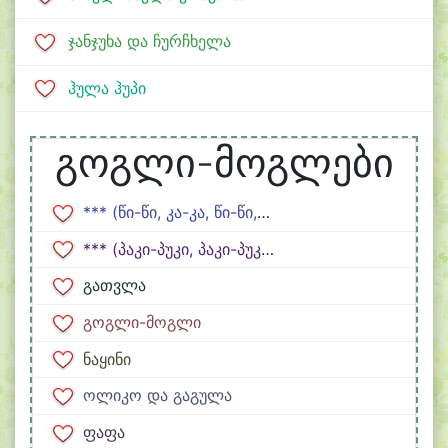
ჯანჯუხა და ჩურჩხელა
ჰულა ჰუპი
გოგლი-მოგლები
*** (წი-წი, კა-კა, წი-წი, კა-კა)
*** (პაკი-პუკი, პაკი-პუკი)
გათვლა
გოგლი-მოგლი
ნაყინი
ოლიკო და გაგულა
ფაფა