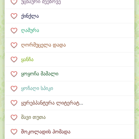
უცნაური მეეზოვე
ქინქლა
ღამურა
ღორმუცელა დადა
ყანჩა
ყოყოჩა მამალი
ყოჩაღი სპიკი
ყურებპანტურა ლიტერატორი
შავი თუთა
შოკოლადის პომადა