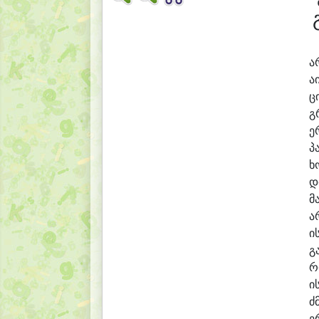
ა
ა
ც
გ
ე
პ
ხ
დ
მ
ა
ი
გ
რ
ი
ძ
ე