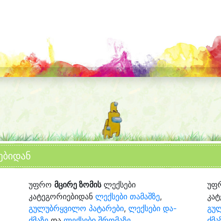
ებიდან
უფრო
მცირე ზომის
ლექსები
უფ
კატეგორიებიდან
ლექსები თამაშზე
,
კა
გულუბრყვილო პატარები
,
ლექსები და-
გუ
ძმაზე
და
ლექსები შრომაზე
ძმა