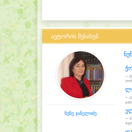
ავტორის შესახებ
ნუ
ჭ
ჭ
ღობე
ლ
ლ
გადა
ელ
ნუნუ ჯანელიძე
ნ
ნაჭრ
ღ