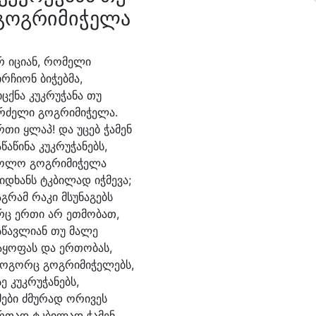
გოგრიმიჭელა
რ ი
ცი
ან, რო
მე
ლი
ირ
ჩი
ონ ბი
ჭებ
მა,
იცქ
ნა კუკ
რუ
ჭა
ნა თუ
რძე
ლი გოგ
რი
მი
ჭე
ლა.
რ
თი ყლაპ! და უ
ცებ ჭა
მენ
ა
წა
წი
ნა კუკ
რუ
ჭა
ნებს,
ო
ლო გოგ
რი
მი
ჭე
ლა
იდ
ხანს ტკბი
ლად იჭ
მე
ვა;
აგ
რამ რა
კი მსუ
ნა
გებს
რც ერ
თი არ ეთ
მო
ბათ,
ს
წავ
ლი
ან თუ მა
ლე
ა
ყო
ფას და ერ
თო
ბას,
ო
გორც გოგ
რი
მი
ჭე
ლებს,
სე კუკ
რუ
ჭა
ნებს,
მე
ბი ძმუ
რად ო
რი
ვეს
რ
თად ტკბი
ლად ჭა
მენ.