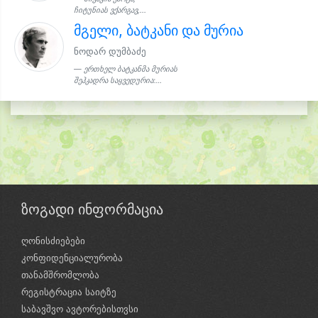
ჩიტუნიას ვქარგავ,...
მგელი, ბატკანი და მურია
ნოდარ დუმბაძე
ერთხელ ბატკანმა მურიას
შეჰკადრა საყვედურია:...
ზოგადი ინფორმაცია
ღონისძიებები
კონფიდენციალურობა
თანამშრომლობა
რეგისტრაცია საიტზე
საბავშვო ავტორებისთვსი