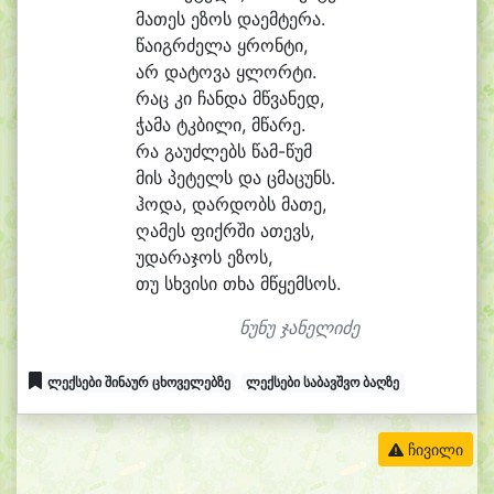
მა
თეს ე
ზოს და
ემ
ტე
რა.
წა
იგრ
ძე
ლა ყრონ
ტი,
არ და
ტო
ვა ყლორ
ტი.
რაც კი ჩან
და მწვა
ნედ,
ჭა
მა ტკბი
ლი, მწა
რე.
რა გა
უძ
ლებს წამ-წუმ
მის პე
ტელს და ცმა
ცუნს.
ჰო
და, დარ
დობს მა
თე,
ღა
მეს ფიქრ
ში ა
თევს,
უ
და
რა
ჯოს ე
ზოს,
თუ სხვი
სი თხა მ
წყემ
სოს.
ნუნუ ჯანელიძე
ლექსები შინაურ ცხოველებზე
ლექსები საბავშვო ბაღზე
ჩივილი