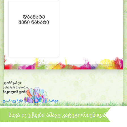
„ფარშვანგი“
ნახატის ავტორი:
ნიკოლოზ ღონღაძე
(10)
დაამატე შენი დახატული კლიპარტი
სხვა ლექსები ამავე კატეგორიებიდან