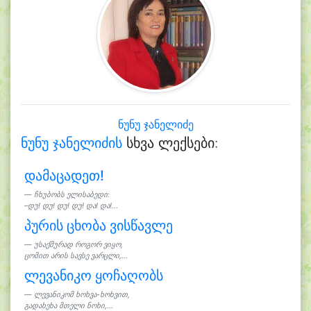
ნუნუ ჯანელიძე
ნუნუ ჯანელიძის
სხვა ლექსები:
დამაცადეთ!
ჩხუბობს ელისაბედი:
–დუ! დუ! დუ! დუ! და! და!...
პურის ცხობა ვისწავლე
უსაქმურად როგორ ვიყო,
ცომით არის სავსე ვარცლი,...
ლევანიკო ყოჩაღობს
ლევანიკომ ხოხვა-ხოხვით,
გადახეხა მთელი ნოხი,...