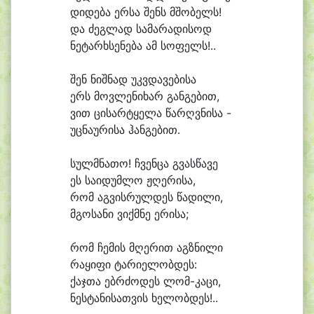
დი
დე
ბა ერ
სა შენს მშო
ბელს!
და ძეგ
ლად სა
მა
რა
დი
სოდ
ნე
ტარხ
სე
ნე
ბა ამ სო
ფელს!..
შენ ნიშ
ნად უკვ
და
ვე
ბი
სა
ერს მოვ
ლე
ნი
ხარ გან
გე
ბით,
ვით ცი
სარ
ტყე
ლა წარღვ
ნი
სა -
უც
ნა
უ
რი
სა ჰან
გე
ბით.
სულმ
ნა
თო! ჩვენ
ცა გვას
წა
ვე
ეს სა
ი
დუმ
ლო ჟღე
რი
სა,
რომ აგ
ვის
რულ
დეს წა
დი
ლი,
მგო
სა
ნი ვიქმ
ნე ე
რი
სა;
რომ ჩე
მის მღე
რით აგზ
ნი
ლი
რა
ყი
ფი ტა
რი
ე
ლობ
დეს:
ქაჯ
თა ებრ
ძო
დეს ლომ-კაცი,
ნეს
ტა
ნი
სათ
ვის ხე
ლობ
დეს!..