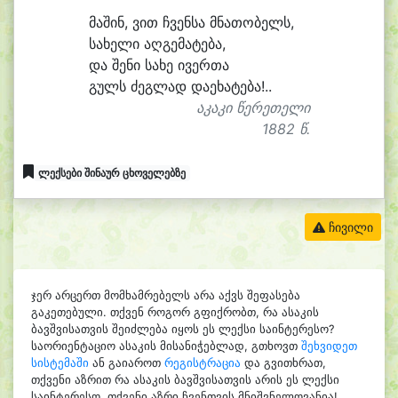
მა
შინ, ვით ჩვენ
სა მნა
თო
ბელს,
სა
ხე
ლი აღ
გე
მა
ტე
ბა,
და შე
ნი სა
ხე ი
ვერ
თა
გულს ძეგ
ლად და
ე
ხა
ტე
ბა!..
აკაკი წერეთელი
1882 წ.
ლექსები შინაურ ცხოველებზე
ჩივილი
ჯერ არცერთ მომხამრებელს არა აქვს შეფასება
გაკეთებული. თქვენ როგორ გფიქრობთ, რა ასაკის
ბავშვისათვის შეიძლება იყოს ეს ლექსი საინტერესო?
საორიენტაციო ასაკის მისანიჭებლად, გთხოვთ
შეხვიდეთ
სისტემაში
ან გაიაროთ
რეგისტრაცია
და გვითხრათ,
თქვენი აზრით რა ასაკის ბავშვისათვის არის ეს ლექსი
საინტერესო. თქვენი აზრი ჩვენთვის მნიშვნელოვანია!