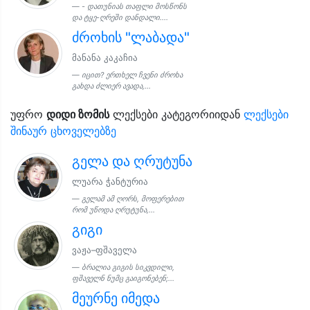
- დათუნიას თაფლი მოსწონს
და ტყე-ღრეში დანდალი....
ძროხის "ლაბადა"
მანანა კაკაჩია
იცით? ერთხელ ჩვენი ძროხა
გახდა ძლიერ ავადა,...
უფრო
დიდი ზომის
ლექსები კატეგორიიდან
ლექსები
შინაურ ცხოველებზე
გელა და ღრუტუნა
ლუარა ჭანტურია
გელამ ამ ღორს, მოფერებით
რომ უწოდა ღრუტუნა,...
გიგი
ვაჟა–ფშაველა
ბრალია გიგის სიკვდილი,
ფშაველნ ნუმც გაიგონებენ;...
მეურნე იმედა