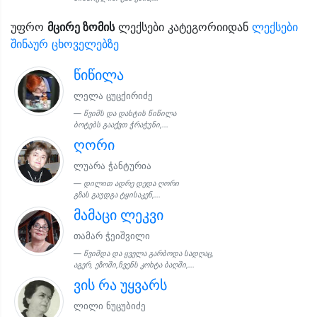
უფრო
მცირე ზომის
ლექსები კატეგორიიდან
ლექსები
შინაურ ცხოველებზე
წიწილა
ლელა ცუცქირიძე
წვიმს და დახტის წიწილა
ბოტებს გააქვთ ჭრაჭუნი,...
ღორი
ლუარა ჭანტურია
დილით ადრე დედა ღორი
გზას გაუდგა ტყისაკენ,...
მამაცი ლეკვი
თამარ ჭეიშვილი
წვიმდა და ყველა გარბოდა სადღაც,
აგერ, ეზოში,ჩვენს კოხტა ბაღში,...
ვის რა უყვარს
ლილი ნუცუბიძე