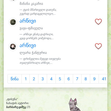
მანანა კაკაჩია
ტყის მმართველი დათუნა,
უეცრად გარდაცვლილიყო,...
არწივი
ვაჟა–ფშაველა
არწივი ვნახე დაჭრილი,
ყვავ-ყორნებს ეომებოდა,...
არწივი
ლუარა ჭანტურია
ფრინველთა მეფედ ითვლება
თვალებბრიალა არწივი,...
წინა
1
2
3
4
5
6
7
8
9
41
„ფისუნა“
ნახატის ავტორი:
ბარბარე ციშუკ
(7)