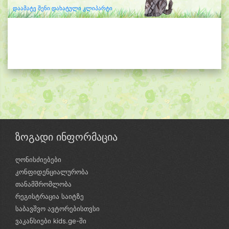
დაამატე შენი დახატული კლიპარტი
ზოგადი ინფორმაცია
ღონისძიებები
კონფიდენციალურობა
თანამშრომლობა
რეგისტრაცია საიტზე
საბავშვო ავტორებისთვსი
ვაკანსიები kids.ge-ში