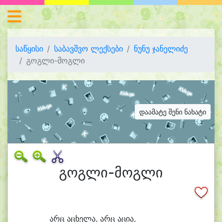
საწყისი
საბავშვო ლექსები
ნუნუ ჯანელიძე
გოგლი-მოგლი
დაამატე შენი ნახატი
გოგლი-მოგლი
არც ა
ცხე
ლა, არც ა
ცი
ა,