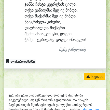
ჯამ
ში ჩახ
ტა კვერ
ცხის ცი
ლა,
თქვა ვა
ნილ
მა: მეც იქ მინ
და!
თქვა შა
ქარ
მა: მეც იქ მინ
და!
წა
იგრ
ძე
ლა კი
სე
რი,
დატ
რი
ალ
და მიქ
სე
რი.
შემოსძახა:_გოგ
ნი, გოგ
ნი,
ჭა
მეთ ტკბი
ლად გოგლი-მოგლი!
ნუნუ ჯანელიძე
ლექსები თამაშზე
ჩივილი
ჯერ არცერთ მომხამრებელს არა აქვს შეფასება
გაკეთებული. თქვენ როგორ გფიქრობთ, რა ასაკის
ბავშვისათვის შეიძლება იყოს ეს ლექსი საინტერესო?
საორიენტაციო ასაკის მისანიჭებლად, გთხოვთ
შეხვიდეთ