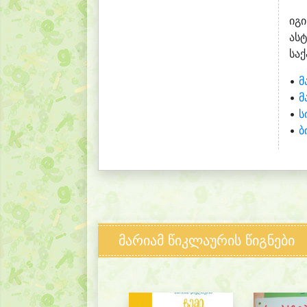
იგ
ას
სა
•
მ
•
მ
•
ს
•
ბ
მარიამ წიკლაურის წიგნები