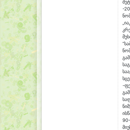
შე
-2
ნომ
„ია
კრ
მუ
“ს
ნო
გა
სა
სა
სცე
-ფე
გამ
საფ
ნი
ის
90
მი