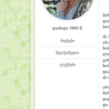
მარ
და
ბი
დაიბადა 1960 წ.
ის 
წიგნები
არ
ნო
მულტიმედია
ლი
გა
ლექსები
ნო
და
ის
არ
მა
და
და