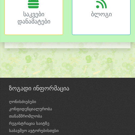
საკვები
ბლოგი
დანამატები
ზოგადი ინფორმაცია
ღონისძიებები
კონფიდენციალურობა
თანამშრომლობა
რეგისტრაცია საიტზე
საბავშვო ავტორებისთვსი