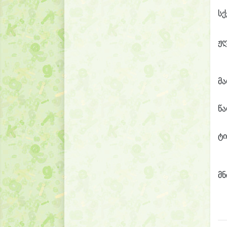
სქ
ჟ
მ
წ
ტი
მნ