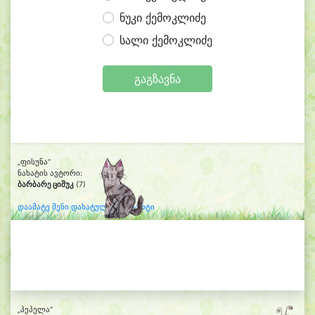
ნუკი ქემოკლიძე
სალი ქემოკლიძე
გაგზავნა
„ფისუნა“
ნახატის ავტორი:
ბარბარე ციშუკ
(7)
დაამატე შენი დახატული კლიპარტი
„პეპელა“