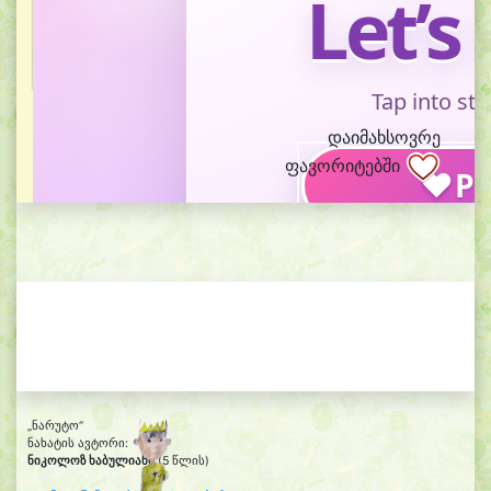
დაიმახსოვრე
ფავორიტებში
„ნარუტო“
ნახატის ავტორი:
ნიკოლოზ ხაბულიანი
(5 წლის)