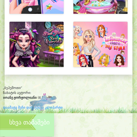
„ბეჰემოთი“
ნახატის ავტორი:
იოანე ჟორჟოლიანი
(6 წლის)
დაამატე შენი დახატული კლიპარტი
სხვა თამაშები