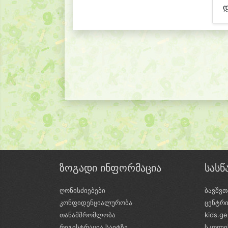
დ
ზოგადი ინფორმაცია
სას
ღონისძიებები
ბავშვთ
კონფიდენციალურობა
ცენტრ
თანამშრომლობა
kids.g
რეგისტრაცია საიტზე
სკოლი