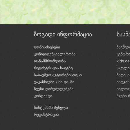
ზოგადი ინფორმაცია
სას
ღონისძიებები
ბავშვთ
კონფიდენციალურობა
ცენტრ
თანამშრომლობა
kids.g
რეგისტრაცია საიტზე
სკოლი
საბავშვო ავტორებისთვსი
ბაღის
ვაკანსიები kids.ge-ში
ხატვის
ჩვენი ღირებულებები
ხელოვ
კონტაქტი
ჩვენი 
სისტემაში შესვლა
რეგისტრაცია