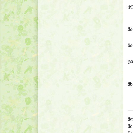
ჟ
მ
წ
ტი
მნ
მო
მი