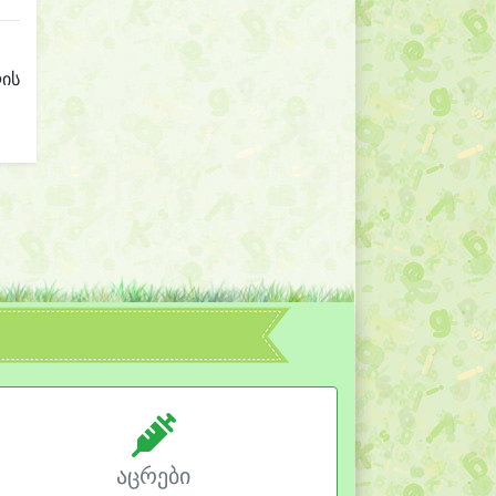
ლის
აცრები