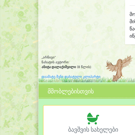
მო
მი
წ
იწ
„არწივი“
ნახატის ავტორი:
ანიტა დალაქიშვილი
(8 წლის)
დაამატე შენი დახატული კლიპარტი
მშობლებისთვის
ბავშვის სახელები