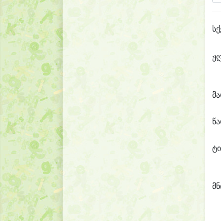
სქ
ჟ
მ
წ
ტი
მნ