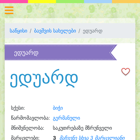
საწყისი
ბავშვის სახელები
ედუარდ
ედუარდ
ედუარდ
სქესი:
ბიჭი
წარმომავლობა:
გერმანული
მნიშვნელობა:
საკუთრებაზე მზრუნველი
მარცვლები:
3
მაჩვენე სხვა 3 მარცვლიანი