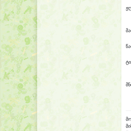
ჟ
მ
წ
ტი
მნ
მო
მი