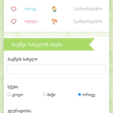
ოლეგ
სკანდინავიური
ოლღა
სკანდინავიური
ბავშვი სახელის ძიება
ბავშვის სახელი
სქესი:
გოგო
ბიჭი
ორივე
ჟღერადობა: