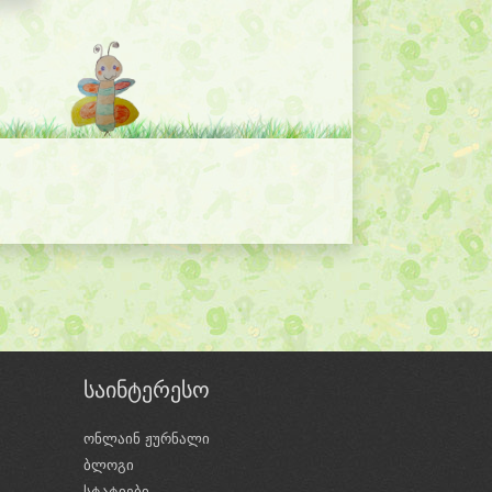
საინტერესო
ონლაინ ჟურნალი
ბლოგი
ი
სტატიები