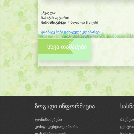
„პეპელა“
ნახატის ავტორი:
მარიამი გუნჯუა
(4 წლის და 8 თვის)
დაამატე შენი დახატული კლიპარტი
სხვა თამაშები
ზოგადი ინფორმაცია
სას
ღონისძიებები
ბავშვთ
კონფიდენციალურობა
ცენტრ
თანამშრომლობა
kids.g