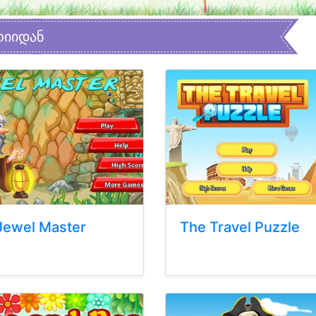
რიიდან
Jewel Master
The Travel Puzzle