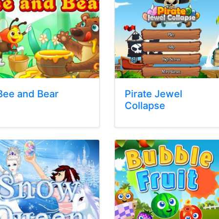
Bee and Bear
Pirate Jewel
Collapse