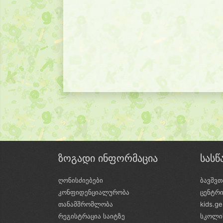
ზოგადი ინფორმაცია
სას
ღონისძიებები
ბავშვთ
კონფიდენციალურობა
ცენტრ
თანამშრომლობა
kids.g
რეგისტრაცია საიტზე
სკოლი