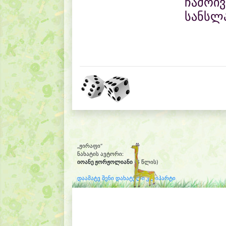
ჩამოი
სანსლა
„ჟირაფი“
ნახატის ავტორი:
იოანე ჟორჟოლიანი
(6 წლის)
დაამატე შენი დახატული კლიპარტი