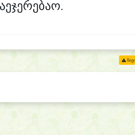
აეჯერებაო.
ჩივ