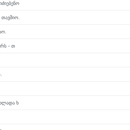
იძიებენო
 თავშიო.
აო.
ურს - თ
.
თხლადა ხ