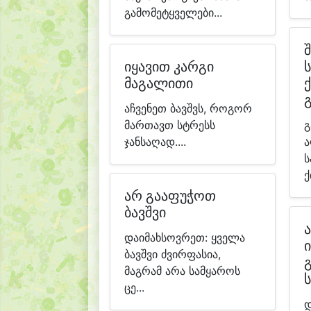
გამომეტყველები...
იყავით კარგი
მაგალითი
ქ
აჩვენეთ ბავშვს, როგორ
მართავთ სტრესს
გ
ჯანსაღად....
ა
ს
ქ
არ გააფუჭოთ
ბავშვი
დაიმახსოვრეთ: ყველა
ბავშვი ძვირფასია,
მაგრამ არა სამყაროს
ცე...
დ