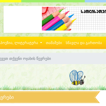
პოეზია, ლიტერატურა
თამაშები
სწავლა და გართობა
ევეთ თქვენი ოჯახის წევრები
ევრები