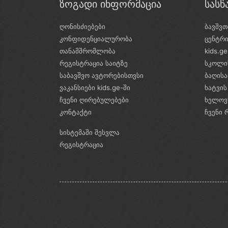
ზოგადი ინფორმაცია
სას
ღონისძიებები
ბავშვთ
კონფიდენციალურობა
ცენტრ
თანამშრომლობა
kids.g
რეგისტრაცია საიტზე
სკოლი
საბავშვო ავტორებისთვსი
ბაღის
ვაკანსიები kids.ge-ში
ხატვის
ჩვენი ღირებულებები
ხელოვ
კონტაქტი
ჩვენი 
სისტემაში შესვლა
რეგისტრაცია