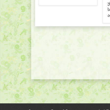
უ
ს
ა