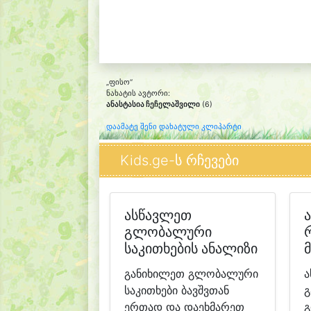
„ფისო“
ნახატის ავტორი:
ანასტასია ჩეჩელაშვილი
(6)
დაამატე შენი დახატული კლიპარტი
Kids.ge-ს რჩევები
ასწავლეთ
გლობალური
საკითხების ანალიზი
განიხილეთ გლობალური
ა
საკითხები ბავშვთან
გ
ერთად და დაეხმარეთ
გ