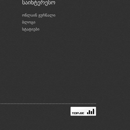
საინტერესო
ონლაინ ჟურნალი
ბლოგი
ი
სტატიები