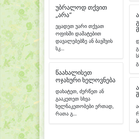
უბრალოდ თქვით
„არა“
ეცადეთ უარი თქვათ
ოფისში დამატებით
დავალებებზე ან ბავშვის
დ
სკ...
გ
ს
გ
წაახალისეთ
ოჯახური ხელოვნება
დახატეთ, ძერწეთ ან
შ
გააკეთეთ სხვა
ხელნაკეთობები ერთად,
ა
რათა გ...
რ
ბ