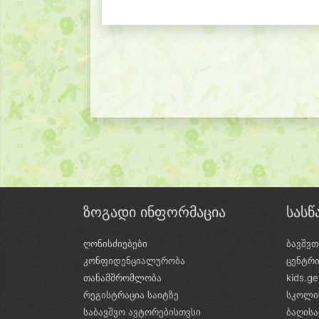
ზოგადი ინფორმაცია
სას
ღონისძიებები
ბავშვთ
კონფიდენციალურობა
ცენტრ
თანამშრომლობა
kids.g
რეგისტრაცია საიტზე
სკოლი
საბავშვო ავტორებისთვსი
ბაღის