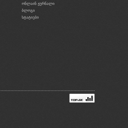
ონლაინ ჟურნალი
ბლოგი
ი
სტატიები