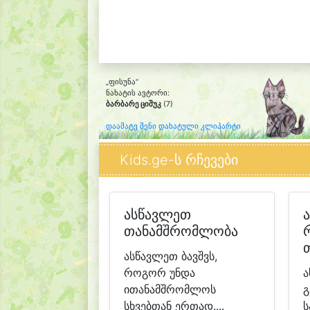
„ფისუნა“
ნახატის ავტორი:
ბარბარე ციშუკ
(7)
დაამატე შენი დახატული კლიპარტი
Kids.ge-ს რჩევები
ასწავლეთ
თანამშრომლობა
ასწავლეთ ბავშვს,
როგორ უნდა
ა
ითანამშრომლოს
გ
სხვებთან ერთად....
ს