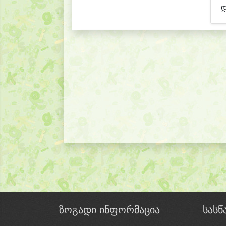
დ
ზოგადი ინფორმაცია
სას