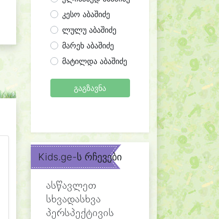
კესო აბაშიძე
ლულუ აბაშიძე
მარეხ აბაშიძე
მატილდა აბაშიძე
გაგზავნა
Kids.ge-ს რჩევები
ასწავლეთ
სხვადასხვა
პერსპექტივის