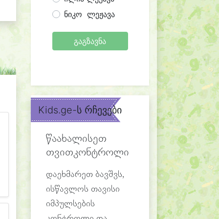
ნიკო ლეჟავა
გაგზავნა
Kids.ge-ს რჩევები
წაახალისეთ
თვითკონტროლი
დაეხმარეთ ბავშვს,
ისწავლოს თავისი
იმპულსების
კონტროლი და