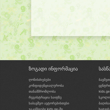
ზოგადი ინფორმაცია
სას
ღონისძიებები
ბავშვთ
კონფიდენციალურობა
ცენტრ
თანამშრომლობა
kids.g
რეგისტრაცია საიტზე
სკოლი
საბავშვო ავტორებისთვსი
ბაღის
ვაკანსიები kids.ge-ში
ხატვის