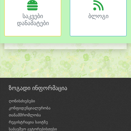
საკვები
ბლოგი
დანამატები
ზოგადი ინფორმაცია
ღონისძიებები
კონფიდენციალურობა
თანამშრომლობა
რეგისტრაცია საიტზე
საბავშვო ავტორებისთვსი