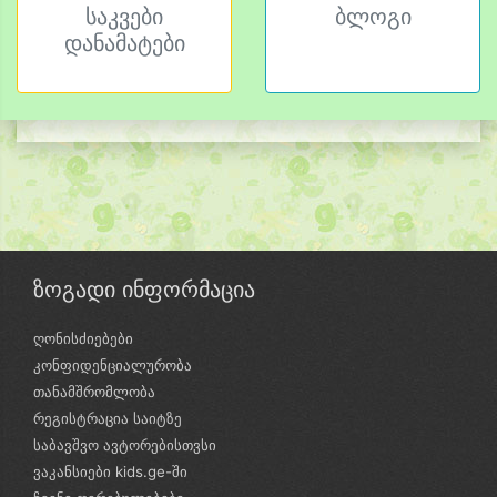
საკვები
ბლოგი
დანამატები
ზოგადი ინფორმაცია
ღონისძიებები
კონფიდენციალურობა
თანამშრომლობა
რეგისტრაცია საიტზე
საბავშვო ავტორებისთვსი
ვაკანსიები kids.ge-ში