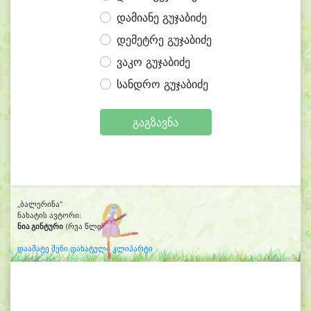
დამიანე გუჯაბიძე
დემეტრე გუჯაბიძე
ვაკო გუჯაბიძე
სანდრო გუჯაბიძე
გაგზავნა
„ბალერინა“
ნახატის ავტორი:
ნია გინტური
(რვა წლის)
დაამატე შენი დახატული კლიპარტი