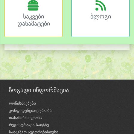
საკვები
ბლოგი
დანამატები
ზოგადი ინფორმაცია
ღონისძიებები
კონფიდენციალურობა
თანამშრომლობა
რეგისტრაცია საიტზე
საბავშვო ავტორებისთვსი