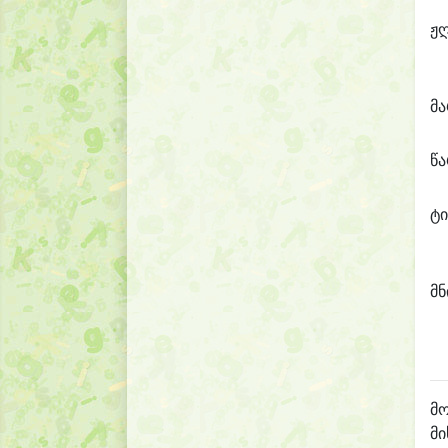
ჟ
მ
წ
ტი
მნ
მო
მი