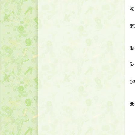
სქ
ჟ
მ
წ
ტი
მნ