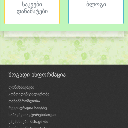
საკვები
ბლოგი
დანამატები
ზოგადი ინფორმაცია
ღონისძიებები
კონფიდენციალურობა
თანამშრომლობა
რეგისტრაცია საიტზე
საბავშვო ავტორებისთვსი
ვაკანსიები kids.ge-ში