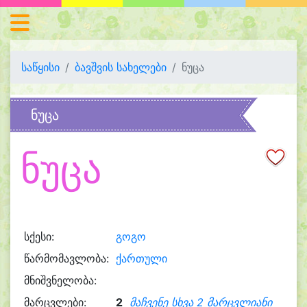
საწყისი
ბავშვის სახელები
ნუცა
ნუცა
ნუცა
სქესი:
გოგო
წარმომავლობა:
ქართული
მნიშვნელობა:
მარცვლები:
2
მაჩვენე სხვა 2 მარცვლიანი