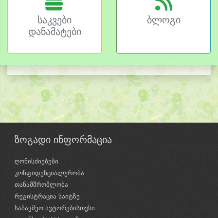
საკვები
ბლოგი
დანამატები
ზოგადი ინფორმაცია
ღონისძიებები
კონფიდენციალურობა
თანამშრომლობა
რეგისტრაცია საიტზე
საბავშვო ავტორებისთვსი