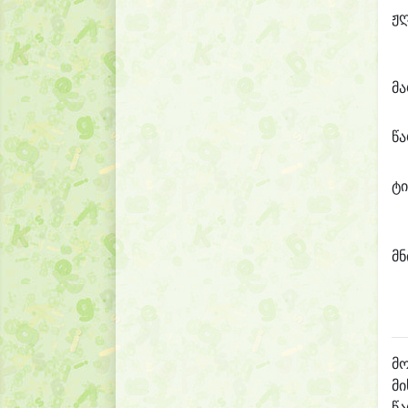
ჟ
მ
წ
ტი
მნ
მო
მი
წ