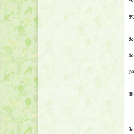
ჟ
მ
წ
ტი
მნ
მო