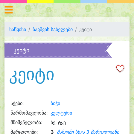
საწყისი
ბავშვის სახელები
კეიტი
კეიტი
კეიტი
სქესი:
ბიჭი
წარმომავლობა:
კელტური
მნიშვნელობა:
ხე, ტყე
მარცვლები:
3
მაჩვენე სხვა 3 მარცვლიანი