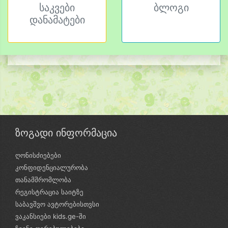
საკვები
ბლოგი
დანამატები
ზოგადი ინფორმაცია
ღონისძიებები
კონფიდენციალურობა
თანამშრომლობა
რეგისტრაცია საიტზე
საბავშვო ავტორებისთვსი
ვაკანსიები kids.ge-ში