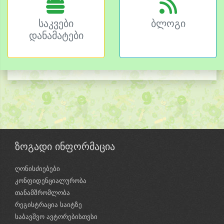
საკვები
ბლოგი
დანამატები
ზოგადი ინფორმაცია
ღონისძიებები
კონფიდენციალურობა
თანამშრომლობა
რეგისტრაცია საიტზე
საბავშვო ავტორებისთვსი