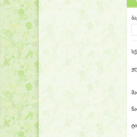
ბა
სქ
ჟ
მ
წ
ტი