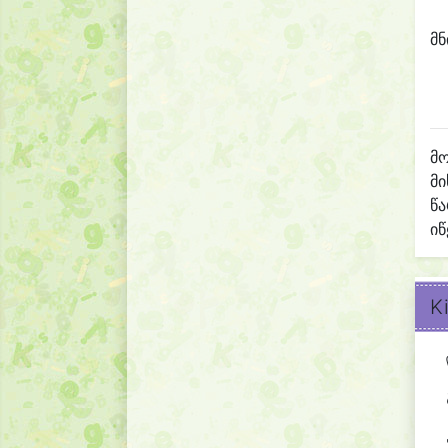
მნ
მო
მი
წ
იწ
K