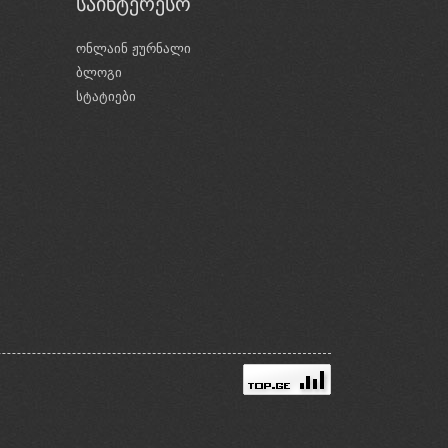
საინტერესო
ონლაინ ჟურნალი
ბლოგი
ი
სტატიები