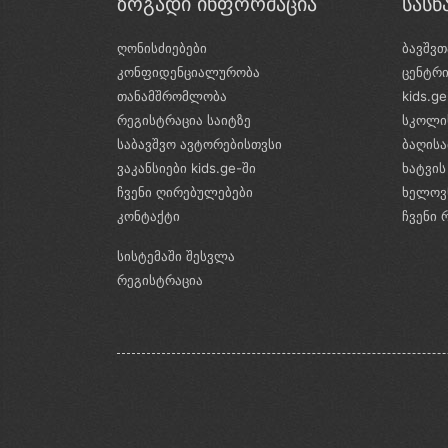
ზოგადი ინფორმაცია
სას
ღონისძიებები
ბავშვთ
კონფიდენციალურობა
ცენტრ
თანამშრომლობა
kids.g
რეგისტრაცია საიტზე
სკოლი
საბავშვო ავტორებისთვსი
ბაღის
ვაკანსიები kids.ge-ში
ხატვის
ჩვენი ღირებულებები
ხელოვ
კონტაქტი
ჩვენი 
სისტემაში შესვლა
რეგისტრაცია