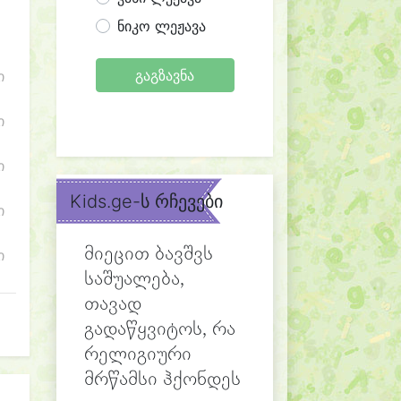
ნიკო ლეჟავა
გაგზავნა
ი
ი
ი
Kids.ge-ს რჩევები
ი
მიეცით ბავშვს
ი
საშუალება,
თავად
გადაწყვიტოს, რა
რელიგიური
მრწამსი ჰქონდეს