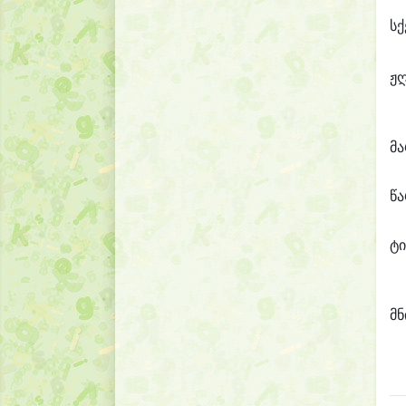
სქ
ჟ
მ
წ
ტი
მნ