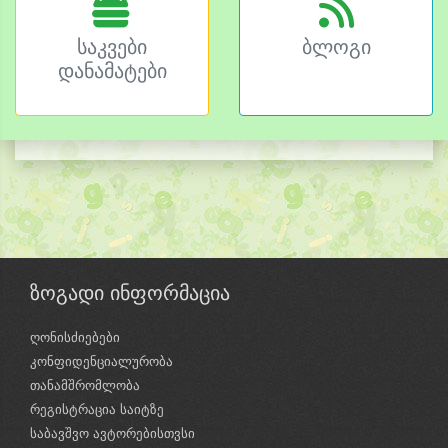
საკვები
ბლოგი
დანამატები
ზოგადი ინფორმაცია
ღონისძიებები
კონფიდენციალურობა
თანამშრომლობა
რეგისტრაცია საიტზე
საბავშვო ავტორებისთვსი