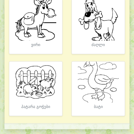
ვირი
ძაღლი
პატარა გოჭები
ბატი