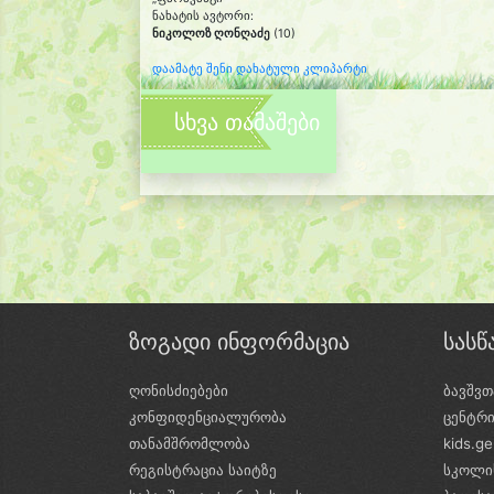
ნახატის ავტორი:
ნიკოლოზ ღონღაძე
(10)
დაამატე შენი დახატული კლიპარტი
სხვა თამაშები
ზოგადი ინფორმაცია
სას
ღონისძიებები
ბავშვთ
კონფიდენციალურობა
ცენტრ
თანამშრომლობა
kids.g
რეგისტრაცია საიტზე
სკოლი