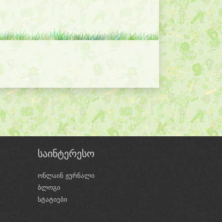
საინტერესო
ონლაინ ჟურნალი
ბლოგი
ი
სტატიები