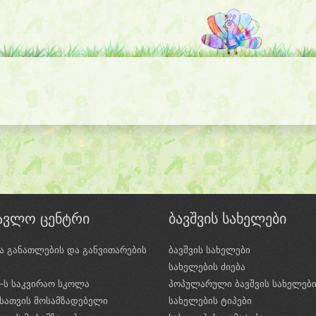
წავლო ცენტრი
ბავშვის სახელები
ა განათლების და განვითარების
ბავშვის სახელები
ი
სახელების ძიება
e-ს საკვირაო სკოლა
პოპულარული ბავშვის სახელებ
სათვის მოსამზადებელი
სახელების ტიპები