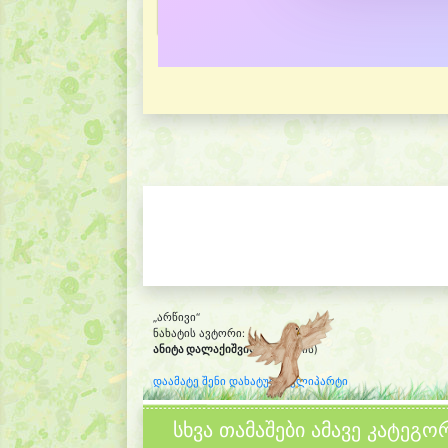
„არწივი“
ნახატის ავტორი:
ანიტა დალაქიშვილი
(8 წლის)
დაამატე შენი დახატული კლიპარტი
სხვა თამაშები ამავე კატეგო