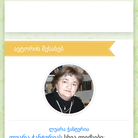
ავტორის შესახებ
ლუარა ჭანტურია
ლუარა ჭანტურიას
სხვა ლექსები: