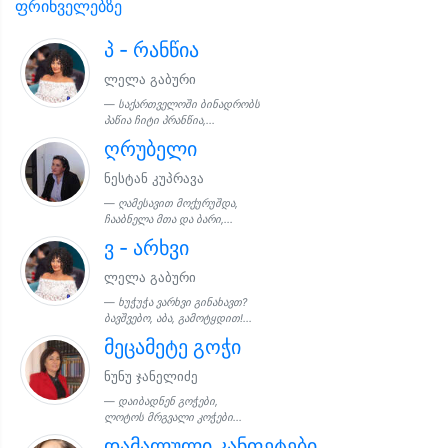
ფრინველებზე
პ - რანწია
ლელა გაბური
საქართველოში ბინადრობს
პაწია ჩიტი პრანწია,...
ღრუბელი
ნესტან კუპრავა
ღამესავით მოქურუშდა,
ჩააბნელა მთა და ბარი,...
ვ - არხვი
ლელა გაბური
ხუჭუჭა ვარხვი გინახავთ?
ბავშვებო, აბა, გამოტყდით!...
მეცამეტე გოჭი
ნუნუ ჯანელიძე
დაიბადნენ გოჭები,
ლოტოს მრგვალი კოჭები...
დამალული კანფეტები