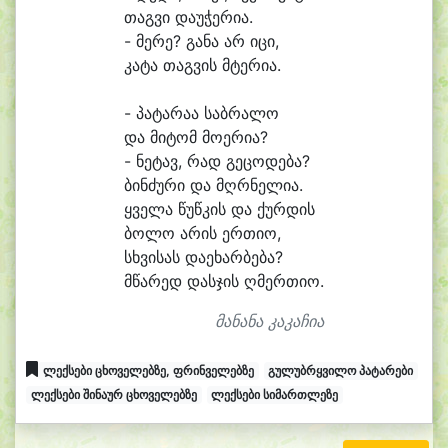
თაგ
ვი და
უ
ჭე
რი
ა.
- მე
რე? გა
ნა არ ი
ცი,
კა
ტა თაგ
ვის მტე
რი
ა.
- პა
ტა
რა
ა საბ
რა
ლო
და მი
ტომ მო
ე
რი
ა?
- ნე
ტავ, რად გე
ცო
დე
ბა?
ბინ
ძუ
რი და მღრნე
ლი
ა.
ყვე
ლა წუწ
კის და ქურ
დის
ბო
ლო ა
რის ერ
თი
ო,
სხვი
სას და
ე
ხარ
ბე
ბა?
მწა
რედ დას
ჯის ღმერ
თი
ო.
მანანა კაკაჩია
ლექსები ცხოველებზე, ფრინველებზე
გულუბრყვილო პატარები
ლექსები შინაურ ცხოველებზე
ლექსები სიმართლეზე