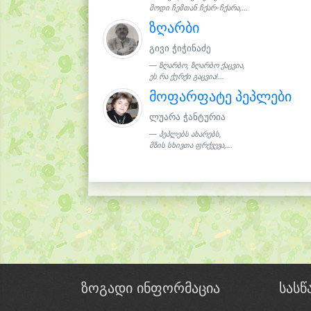
მოდი ჩემთან ჩქარ-ჩქარა,...
ზღარბი
გივი ჭიჭინაძე
ზღარბო, ზღარბო ქაცვია,
ეს რა ქურქი გაცვია!...
მოფარფატე პეპლები
ლუარა ჭანტურია
პეპლებს ახარებს,
მზის სხივთა ფრქვევა,...
ზოგადი ინფორმაცია
სას