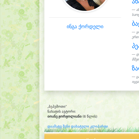
ა
ა
საოც
ბა
ინგა ქორდელი
ყ
ერთო
პ
დ
მშვ
ზა
ც
იცვა
„ბეჰემოთი“
ნახატის ავტორი:
იოანე ჟორჟოლიანი
(6 წლის)
დაამატე შენი დახატული კლიპარტი