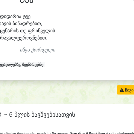
მდი
და
რი
ა ტყე
თა
ვის ბი
ნად
რე
ბით,
მცე
ნა
რის თუ ფრინ
ვე
ლის
მრა
ვალ
ფე
როვ
ნე
ბით.
ინგა ქორდელი
ყვავილებზე, მცენარეებზე
ჩივ
 ~ 6 წლის ბავშვებისათვის
აინტერესო შეიძლება იყოს საშუალოდ
3-დან ~ 6 წლამდე
ბავშვებისთვის